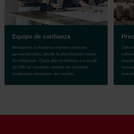
nfianza
Precisión y calidad su
 clientes servicios
Zehnder se fundó sobre la integri
e la planificación hasta
valores familiares. La precisión y 
a año formamos a más de
suizas, así como el enfoque cons
clientes en nuestras
innovación, siempre han sido el 
r del mundo.
nuestro negocio.