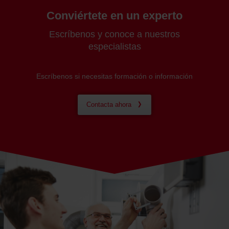
Conviértete en un experto
Escríbenos y conoce a nuestros
especialistas
Escríbenos si necesitas formación o información
Contacta ahora