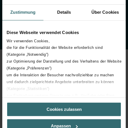
Temas más buscados
Zustimmung
Details
Über Cookies
Ventilación saludable
Radiadores de diseño
Sistemas radiantes
Diese Webseite verwendet Cookies
Wir verwenden Cookies,
die für die Funktionalität der Website erforderlich sind
(Kategorie „Notwendig“)
zur Optimierung der Darstellung und des Verhaltens der Website
(Kategorie „Präferenzen“)
um die Interaktion der Besucher nachvollziehbar zu machen
Últimas noticias
und dadurch zielgerichtete Angebote unterbreiten zu können
(Kategorie „Statistiken“)
zur Einbindung weiterer Dienste wie z.B. YouTube oder Bing
(Kategorie „Marketing“)
Cookies zulassen
Über „Details zeigen“ bzw. die Datenschutzerklärung erhalten
Sie weitere Informationen. Durch die Auswahl der Kategorie
nehmen Sie die jeweiligen Cookies an oder lehnen sie ab. Bei
Anpassen
der Auswahl von „Statistiken“ willigen Sie ein, dass wir Ihren