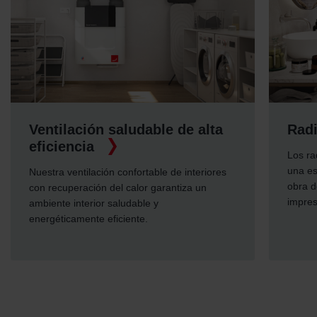
aludable de alta
Radiadores de diseño
Los radiadores de diseño no sol
una estancia sea acogedora, ad
confortable de interiores
obra de diseñadores de prestigio
 calor garantiza un
impresionan por su excelente fun
ludable y
iente.