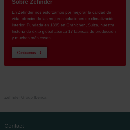
Sobre Zehnder
En Zehnder nos esforzamos por mejorar la calidad de
vida, ofreciendo las mejores soluciones de climatización
interior. Fundada en 1895 en Gränichen, Suiza, nuestra
historia de éxito global abarca 17 fábricas de producción
y muchas más cosas...
Conócenos
Zehnder Group Ibérica
Contact