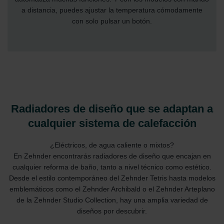
Zehnder Group Nederland bv: Privacyverklaringen
a distancia, puedes ajustar la temperatura cómodamente
Zehnder Group Sales International: Privacy Policy
con solo pulsar un botón.
Zehnder Group Schweiz AG: Datenschutz
Zehnder Polska Sp. z o.o.: Oświadczenie o ochronie
danych Zehnder
Zehnder Group UK Limited: Privacy Policy
Radiadores de diseño que se adaptan a
cualquier sistema de calefacción
¿Eléctricos, de agua caliente o mixtos?
En Zehnder encontrarás radiadores de diseño que encajan en
cualquier reforma de baño, tanto a nivel técnico como estético.
Desde el estilo contemporáneo del Zehnder Tetris hasta modelos
emblemáticos como el Zehnder Archibald o el Zehnder Arteplano
de la Zehnder Studio Collection, hay una amplia variedad de
diseños por descubrir.