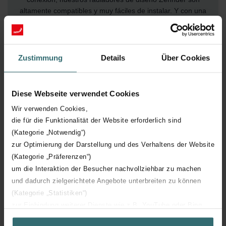
altamente compatibles y muy fáciles de instalar. Y con una
amplia gama de diseños, hay un modelo perfecto para cada
cuarto de baño.
Zustimmung
Details
Über Cookies
Diese Webseite verwendet Cookies
Wir verwenden Cookies,
die für die Funktionalität der Website erforderlich sind
(Kategorie „Notwendig“)
zur Optimierung der Darstellung und des Verhaltens der Website
(Kategorie „Präferenzen“)
um die Interaktion der Besucher nachvollziehbar zu machen
Calefacción sostenible.
und dadurch zielgerichtete Angebote unterbreiten zu können
Beneficios duraderos.
(Kategorie „Statistiken“)
zur Einbindung weiterer Dienste wie z.B. YouTube oder Bing
Una inversión de futuro y duradera.
(Kategorie „Marketing“)
Los radiadores actuales ayudan a reducir las emisiones de