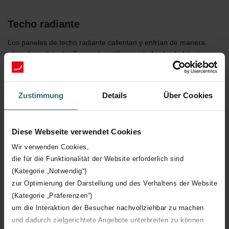
Techo radiante
Los paneles de techo radiante calientan y enfrían de manera
cómoda y eficiente. Se pueden utilizar en todas las habitaciones
desde 2 a 50 m de altura gracias al sistema modular flexible.
Zustimmung
Details
Über Cookies
Diese Webseite verwendet Cookies
Wir verwenden Cookies,
die für die Funktionalität der Website erforderlich sind
(Kategorie „Notwendig“)
zur Optimierung der Darstellung und des Verhaltens der Website
(Kategorie „Präferenzen“)
um die Interaktion der Besucher nachvollziehbar zu machen
und dadurch zielgerichtete Angebote unterbreiten zu können