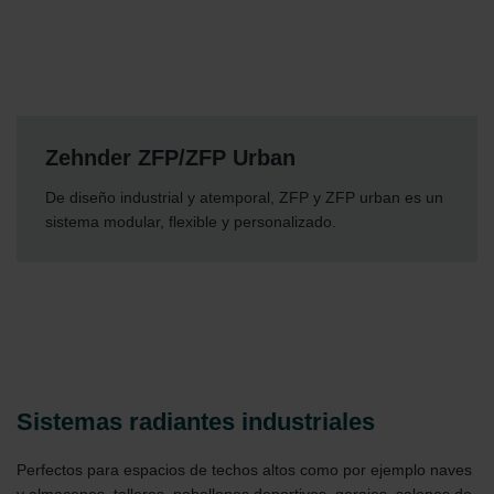
Zehnder Group Ibérica SAU: Política de privacidad
Zehnder Group Italia S.r.l.: Privacy
Zehnder Group İç Mekan İklimlendirme Sanayi ve Ticaret
Limitet Şirketi: Web Sitesi Çerezleri
Zehnder Group Nederland bv: Privacyverklaringen
Zehnder Group Sales International: Privacy Policy
Zehnder Group Schweiz AG: Datenschutz
Zehnder ZFP/ZFP Urban
Zehnder Polska Sp. z o.o.: Oświadczenie o ochronie
De diseño industrial y atemporal, ZFP y ZFP urban es un
danych Zehnder
sistema modular, flexible y personalizado.
Zehnder Group UK Limited: Privacy Policy
Sistemas radiantes industriales
Perfectos para espacios de techos altos como por ejemplo naves
y almacenes, talleres, pabellones deportivos, garajes, salones de