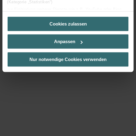
(Kategorie „Statistiken“)
zur Einbindung weiterer Dienste wie z.B. YouTube oder Bing
(Kategorie „Marketing“)
Cookies zulassen
Über „Details zeigen“ bzw. die Datenschutzerklärung erhalten
Zehnder Alumline
Sie weitere Informationen. Durch die Auswahl der Kategorie
nehmen Sie die jeweiligen Cookies an oder lehnen sie ab. Bei
Techo radiante métalico modular. Acabado liso o
Anpassen
der Auswahl von „Statistiken“ willigen Sie ein, dass wir Ihren
perforado para instalación suspendida en techo.
Besuchsverlauf auf unserer Website verwenden, um Ihnen die
Diferentes propiedades y acabados.
bestmögliche Nutzererfahrung zu ermöglichen und Ihnen
Nur notwendige Cookies verwenden
maßgeschneiderte Informationen basierend auf Ihren Interessen
zur Verfügung zu stellen. Alle Einwilligungen können Sie
selbstverständlich über einen Link in der Datenschutzerklärung
widerrufen.
Datenschutzerklärung der Zehnder Group
Zehnder Group AG: Data Privacy
Zehnder Group België nv/sa: Déclarations de confidentialité
Zehnder Group Czech Republic s.r.o.: Zásady ochrany
osobních údajů
Zehnder Group France: Protection des données