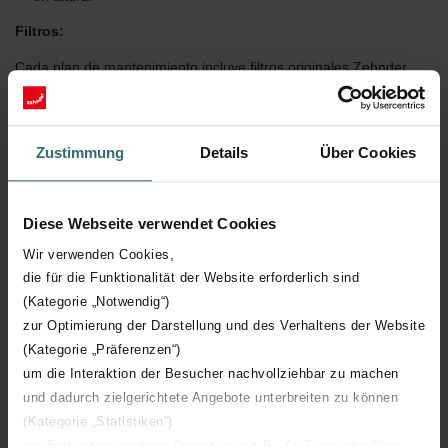
Filtros:
Cada plan de mantenimiento incluye filtros originales Zehnder
(G4/G4 o similar). El uso de nuestros filtros asegura que la
garantía de tu unidad de ventilación siga siendo válida.
5. Ajuste de precios
Zustimmung
Details
Über Cookies
Zehnder se reserva el derecho de ajustar, según el IPC anual, el
precio de las siguientes visitas de mantenimiento. En ese caso, te
Diese Webseite verwendet Cookies
lo notificaremos mediante correo electrónico.
Wir verwenden Cookies,
6. Cancelación y finalización del contrato
die für die Funktionalität der Website erforderlich sind
(Kategorie „Notwendig“)
Puedes
cancelar tu suscripción en cualquier momento
,
zur Optimierung der Darstellung und des Verhaltens der Website
avisando al menos un mes antes de que se renueve el contrato.
(Kategorie „Präferenzen“)
Si no la cancelas, se renovará automáticamente.
um die Interaktion der Besucher nachvollziehbar zu machen
Si has elegido la modalidad de pago mensual y decides cancelar
und dadurch zielgerichtete Angebote unterbreiten zu können
tu suscripción antes de que finalice el periodo anual, los importes
(Kategorie „Statistiken“)
abonados hasta ese momento no serán reembolsados.
zur Einbindung weiterer Dienste wie z.B. YouTube oder Bing