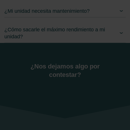
Limitet Şirketi: Web Sitesi Çerezleri
Zehnder Group Nederland bv: Privacyverklaringen
¿Mi unidad necesita mantenimiento?
Zehnder Group Sales International: Privacy Policy
Zehnder Group Schweiz AG: Datenschutz
Zehnder Polska Sp. z o.o.: Oświadczenie o ochronie
¿Cómo sacarle el máximo rendimiento a mi
danych Zehnder
unidad?
Zehnder Group UK Limited: Privacy Policy
¿Nos dejamos algo por
contestar?