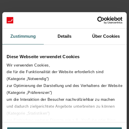
Zustimmung
Details
Über Cookies
Diese Webseite verwendet Cookies
Wir verwenden Cookies,
die für die Funktionalität der Website erforderlich sind
(Kategorie „Notwendig“)
Únete a a familia Zehnder
zur Optimierung der Darstellung und des Verhaltens der Website
Registrar tu producto Zehnder son solo ventajas. ¿Sabes
(Kategorie „Präferenzen“)
cuáles? Estás a solo un click de saberlo...
um die Interaktion der Besucher nachvollziehbar zu machen
und dadurch zielgerichtete Angebote unterbreiten zu können
(Kategorie „Statistiken“)
Registra aquí y ahora
zur Einbindung weiterer Dienste wie z.B. YouTube oder Bing
(Kategorie „Marketing“)