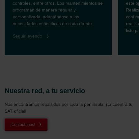
controles, entre otros. Los mantenimientos se
esté o
programan de manera regular y
Realiz
personalizada, adaptándose a las
confir
necesidades específicas de cada cliente.
realiz
listo 
Seguir leyendo
Nuestra red, a tu servicio
Nos encontramos repartidos por toda la península. ¡Encuentra tu
SAT oficial!
¡Contáctanos!