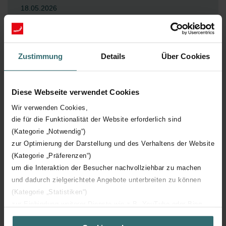
18.05.2026
Zehnder lanza una campaña promocional en sus
radiadores de baño de diseño coincidiendo con la
temporada de reformas
Zustimmung
Details
Über Cookies
Bajo el nombre ¡Calor Zehnder!, la marca pone en
marcha dos promociones simultáneas hasta el 31 de
diciembre de 2026: la carta de colores sin recargo en los
Diese Webseite verwendet Cookies
modelos Tetris, Metropolitan y Ribbon, y el mando a
Wir verwenden Cookies,
distancia Easy incluido con el Tetris eléctrico IHC.
die für die Funktionalität der Website erforderlich sind
(Kategorie „Notwendig“)
Seguir leyendo
zur Optimierung der Darstellung und des Verhaltens der Website
(Kategorie „Präferenzen“)
um die Interaktion der Besucher nachvollziehbar zu machen
und dadurch zielgerichtete Angebote unterbreiten zu können
(Kategorie „Statistiken“)
zur Einbindung weiterer Dienste wie z.B. YouTube oder Bing
(Kategorie „Marketing“)