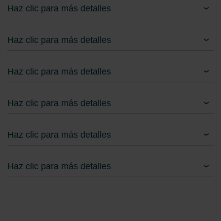
Haz clic para más detalles
Zehnder Group Schweiz AG: Datenschutz
Zehnder Polska Sp. z o.o.: Oświadczenie o ochronie
danych Zehnder
Haz clic para más detalles
Zehnder Group UK Limited: Privacy Policy
Haz clic para más detalles
Haz clic para más detalles
Haz clic para más detalles
Haz clic para más detalles