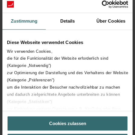
Zustimmung
Details
Über Cookies
Diese Webseite verwendet Cookies
Wir verwenden Cookies,
Traffic White (9016* / RAL 9016)
die für die Funktionalität der Website erforderlich sind
(Kategorie „Notwendig“)
Escoje, por favor
zur Optimierung der Darstellung und des Verhaltens der Website
(Kategorie „Präferenzen“)
um die Interaktion der Besucher nachvollziehbar zu machen
und dadurch zielgerichtete Angebote unterbreiten zu können
(Kategorie „Statistiken“)
zur Einbindung weiterer Dienste wie z.B. YouTube oder Bing
* Estos colores/superficies tienen un acabado brillante, el resto tiene un
(Kategorie „Marketing“)
acabado mate.
Cookies zulassen
Über „Details zeigen“ bzw. die Datenschutzerklärung erhalten
A pesar del cuidado máximo puesto durante el proceso de lacado de
Sie weitere Informationen. Durch die Auswahl der Kategorie
nuestros radiadores, es posible que existan ligeras desviaciones en el color
según la serie de fabricación y las superficies de aplicación del color