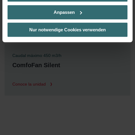
Sie weitere Informationen. Durch die Auswahl der Kategorie
nehmen Sie die jeweiligen Cookies an oder lehnen sie ab. Bei
Anpassen
der Auswahl von „Statistiken“ willigen Sie ein, dass wir Ihren
Besuchsverlauf auf unserer Website verwenden, um Ihnen die
bestmögliche Nutzererfahrung zu ermöglichen und Ihnen
Nur notwendige Cookies verwenden
maßgeschneiderte Informationen basierend auf Ihren Interessen
zur Verfügung zu stellen. Alle Einwilligungen können Sie
selbstverständlich über einen Link in der Datenschutzerklärung
widerrufen.
Caudal máximo 450 m3/h
ComfoFan Silent
Datenschutzerklärung der Zehnder Group
Zehnder Group AG: Data Privacy
Zehnder Group België nv/sa: Déclarations de confidentialité
Conoce la unidad
Zehnder Group Czech Republic s.r.o.: Zásady ochrany
osobních údajů
Zehnder Group France: Protection des données
Zehnder Group Ibérica SAU: Política de privacidad
Zehnder Group Italia S.r.l.: Privacy
Zehnder Group İç Mekan İklimlendirme Sanayi ve Ticaret
Limitet Şirketi: Web Sitesi Çerezleri
Zehnder Group Nederland bv: Privacyverklaringen