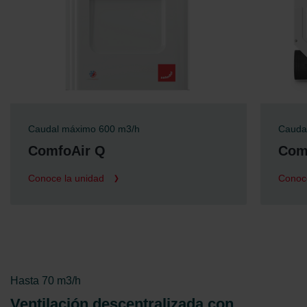
Caudal máximo 350 m3/h
Cauda
ComfoAir Flex
Comf
Conoce la unidad
Conoc
Hasta 70 m3/h
Ventilación descentralizada con