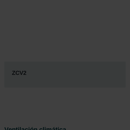
Zehnder Group Sales International: Privacy Policy
Zehnder Group Schweiz AG: Datenschutz
Zehnder Polska Sp. z o.o.: Oświadczenie o ochronie
danych Zehnder
Zehnder Group UK Limited: Privacy Policy
ZCV2
Ventilación climática