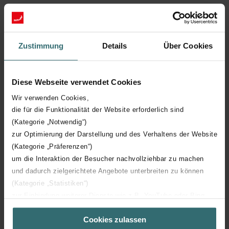
Hasta 450 m3/h
Ventilación por extracción
Zustimmung
Details
Über Cookies
La ventilación por extracción es un sistema de ventilación que s
utiliza para extraer el aire viciado de un espacio cerrado y
reemplazarlo con aire fresco del exterior. Este tipo de ventilación
Diese Webseite verwendet Cookies
funciona mediante la instalación de extractores o ventiladores en
Wir verwenden Cookies,
puntos estratégicos, como baños, cocinas y áreas con alta
die für die Funktionalität der Website erforderlich sind
concentración de contaminantes.
(Kategorie „Notwendig“)
zur Optimierung der Darstellung und des Verhaltens der Website
(Kategorie „Präferenzen“)
um die Interaktion der Besucher nachvollziehbar zu machen
und dadurch zielgerichtete Angebote unterbreiten zu können
(Kategorie „Statistiken“)
zur Einbindung weiterer Dienste wie z.B. YouTube oder Bing
(Kategorie „Marketing“)
Cookies zulassen
Über „Details zeigen“ bzw. die Datenschutzerklärung erhalten