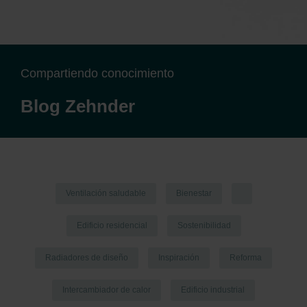
Compartiendo conocimiento
Blog Zehnder
Ventilación saludable
Bienestar
Edificio residencial
Sostenibilidad
Radiadores de diseño
Inspiración
Reforma
Intercambiador de calor
Edificio industrial