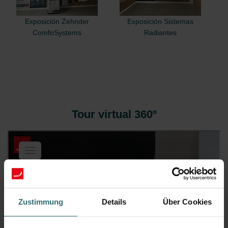
Exposición Zehnder
Exposición Sistemas
ComfoSystems
Radiantes
Tour virtual 360º
Zustimmung
Details
Über Cookies