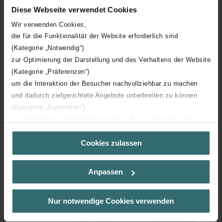
Diese Webseite verwendet Cookies
Wir verwenden Cookies,
die für die Funktionalität der Website erforderlich sind
(Kategorie „Notwendig“)
zur Optimierung der Darstellung und des Verhaltens der Website
(Kategorie „Präferenzen“)
um die Interaktion der Besucher nachvollziehbar zu machen
und dadurch zielgerichtete Angebote unterbreiten zu können
(Kategorie „Statistiken“)
zur Einbindung weiterer Dienste wie z.B. YouTube oder Bing
(Kategorie „Marketing“)
Cookies zulassen
Über „Details zeigen“ bzw. die Datenschutzerklärung erhalten
Sie weitere Informationen. Durch die Auswahl der Kategorie
nehmen Sie die jeweiligen Cookies an oder lehnen sie ab. Bei
Anpassen
der Auswahl von „Statistiken“ willigen Sie ein, dass wir Ihren
Besuchsverlauf auf unserer Website verwenden, um Ihnen die
bestmögliche Nutzererfahrung zu ermöglichen und Ihnen
Nur notwendige Cookies verwenden
maßgeschneiderte Informationen basierend auf Ihren Interessen
zur Verfügung zu stellen. Alle Einwilligungen können Sie