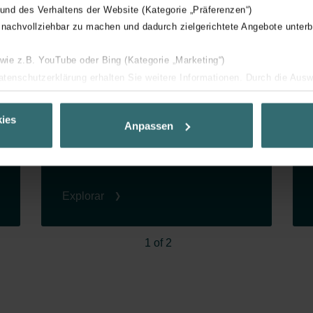
- Limitada a una sola estancia.
 und des Verhaltens der Website (Kategorie „Präferenzen“)
- Requiere un elemento visible en la
 nachvollziehbar zu machen und dadurch zielgerichtete Angebote unterb
fachada.
 wie z.B. YouTube oder Bing (Kategorie „Marketing“)
Datenschutzerklärung erhalten Sie weitere Informationen. Durch die Aus
ehnen sie ab. Bei der Auswahl von „Statistiken“ willigen Sie ein, dass w
Ihnen die bestmögliche Nutzererfahrung zu ermöglichen und Ihnen maß
ies
Anpassen
ur Verfügung zu stellen. Alle Einwilligungen können Sie selbstverständli
.
nder Group
Explorar
cy
clarations de confidentialité
 s.r.o.: Zásady ochrany osobních údajů
1 of 2
tion des données
lítica de privacidad
ivacy