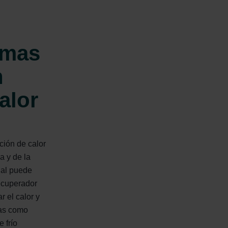
ndirme Sanayi ve Ticaret Limitet Şirketi: Web Sitesi Çerezleri
Privacyverklaringen
onal: Privacy Policy
atenschutz
emas
świadczenie o ochronie danych Zehnder
ivacy Policy
n
alor
ción de calor
a y de la
ial puede
recuperador
r el calor y
cas como
 frío