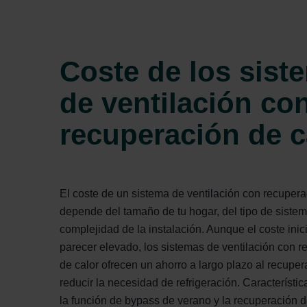
Zehnder Group İç Mekan İklimle
Zehnder Group Nederland bv: 
Zehnder Group Sales Internati
Zehnder Group Schweiz AG: D
Coste de los sist
Zehnder Polska Sp. z o.o.: O
Zehnder Group UK Limited: Pr
de ventilación co
recuperación de c
El coste de un sistema de ventilación con recupera
depende del tamaño de tu hogar, del tipo de sistem
complejidad de la instalación. Aunque el coste inic
parecer elevado, los sistemas de ventilación con 
de calor ofrecen un ahorro a largo plazo al recupera
reducir la necesidad de refrigeración. Característi
la función de bypass de verano y la recuperación de