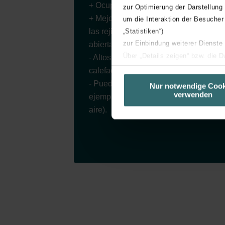
+ Ocupa poco espacio.
zur Optimierung der Darstellung
+ Mejor calidad del aire siempre que
um die Interaktion der Besucher
las rejillas de las ventanas estén
„Statistiken“)
zur Einbindung weiterer Dienste
abiertas.
Über „Details zeigen“ bzw. die 
- Altos costes energéticos para la
die jeweiligen Cookies an oder l
calefacción o la refrigeración.
unserer Website verwenden, um 
- Puede resultar menos cómodo (por
Nur notwendige Cook
verwenden
basierend auf Ihren Interessen z
ejemplo, deja entrar corrientes de
Datenschutzerklärung widerrufen
aire).
Datenschutzerklärung der Zeh
Zehnder Group AG: Data Priva
Zehnder Group België nv/sa: Dé
Zehnder Group Czech Republic
Zehnder Group France: Protec
Zehnder Group Ibérica SAU: Po
Zehnder Group Italia S.r.l.: Pr