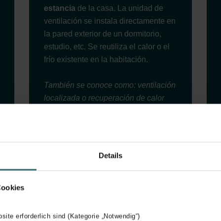
estancia
de la casa. La unidad de
ventilación se instala directamente en
la pared exterior de un dormitorio,
estudio, etc. Se reutiliza el calor o el
frío existente en la habitación.
También se conoce como: ventilación
localizada o recuperación de calor
descentralizada.
Ventajas e inconvenientes:
+ No requiere de un sistema completo
Details
de conductos.
+ Menor consumo energético gracias
Cookies
a la recuperación de calor.
+ Mejor calidad del aire y mayor
confort gracias a la filtración del aire.
bsite erforderlich sind (Kategorie „Notwendig“)