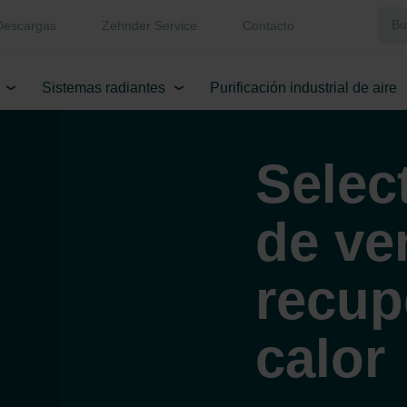
Descargas
Zehnder Service
Contacto
Sistemas radiantes
Purificación industrial de aire
Selec
de ve
recup
calor