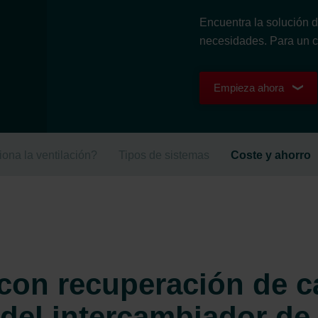
Encuentra la solución 
necesidades. Para un cli
Empieza ahora
ona la ventilación?
Tipos de sistemas
Coste y ahorro
 con recuperación de c
 del intercambiador de 