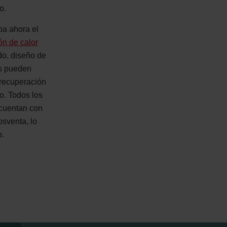
o.
ba ahora el
ón de calor
do, diseño de
os pueden
 recuperación
o. Todos los
 cuentan con
osventa, lo
o.