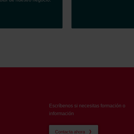
ndirme Sanayi ve Ticaret Limitet Şirketi: Web Sitesi Çerezleri
Privacyverklaringen
onal: Privacy Policy
atenschutz
świadczenie o ochronie danych Zehnder
ivacy Policy
Escríbenos si necesitas formación o
información
Contacta ahora