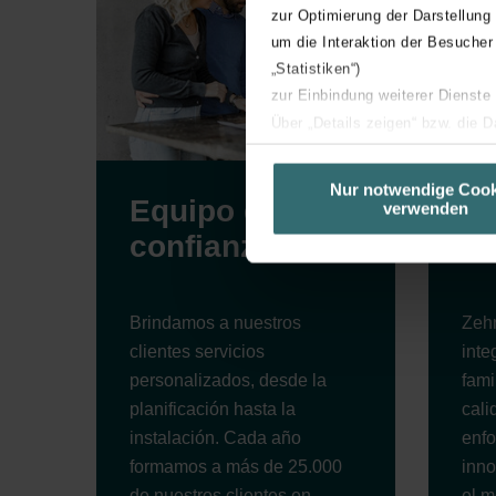
zur Optimierung der Darstellung
um die Interaktion der Besucher
„Statistiken“)
zur Einbindung weiterer Dienste
Über „Details zeigen“ bzw. die 
die jeweiligen Cookies an oder l
unserer Website verwenden, um 
Nur notwendige Cook
Equipo de
Pr
verwenden
basierend auf Ihren Interessen z
confianza
ca
Datenschutzerklärung widerrufen
Datenschutzerklärung der Zeh
Brindamos a nuestros
Zehn
Zehnder Group AG: Data Priva
clientes servicios
inte
Zehnder Group België nv/sa: Dé
personalizados, desde la
fami
Zehnder Group Czech Republic
planificación hasta la
cali
Zehnder Group France: Protec
instalación. Cada año
enfo
Zehnder Group Ibérica SAU: Po
formamos a más de 25.000
inno
Zehnder Group Italia S.r.l.: Pr
de nuestros clientes en
el m