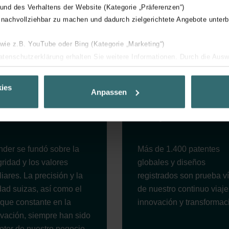
 und des Verhaltens der Website (Kategorie „Präferenzen“)
 nachvollziehbar zu machen und dadurch zielgerichtete Angebote unterb
 wie z.B. YouTube oder Bing (Kategorie „Marketing“)
Datenschutzerklärung erhalten Sie weitere Informationen. Durch die Aus
ehnen sie ab. Bei der Auswahl von „Statistiken“ willigen Sie ein, dass w
Ihnen die bestmögliche Nutzererfahrung zu ermöglichen und Ihnen maß
ies
Anpassen
ecisión y
Innovacione
ur Verfügung zu stellen. Alle Einwilligungen können Sie selbstverständli
lidad suizas
de premio
.
nder Group
der se fundó sobre la
Más de 1.400 patentes
cy
gridad y los valores
globales y diseños
clarations de confidentialité
liares. La precisión y la
registrados son prueba v
 s.r.o.: Zásady ochrany osobních údajů
dad suizas, así como el
de nuestro continuo viaje
tion des données
que constante en la
innovación y transformac
lítica de privacidad
vación, siempre han sido
ivacy
otor de nuestro negocio.