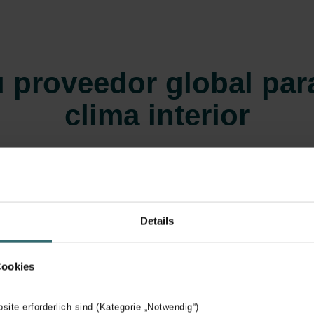
 proveedor global para
clima interior
cuenta con más de 120 años de experiencia y conocimientos. N
stria. Amamos lo que hacemos y siempre nos esforzamos por brin
Details
Cookies
bsite erforderlich sind (Kategorie „Notwendig“)