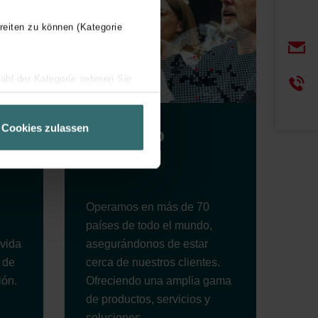
reiten zu können (Kategorie
wahl der Kategorie nehmen Sie
ir Ihren Besuchsverlauf auf
geschneiderte Informationen
Cookies zulassen
Servicio
s
ch über einen Link in der
mundial
Operamos en más de 70
países de todo el mundo,
asegurándonos de estar
ívida
cerca de nuestros clientes.
 de
Ofreciendo una amplia gama
ión.
de productos, servicios y
soluciones.