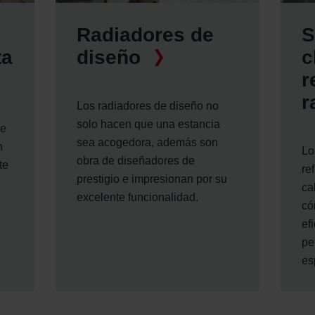
Radiadores de
S
ta
diseño
c
r
r
Los radiadores de diseño no
solo hacen que una estancia
le
sea acogedora, además son
n
Lo
obra de diseñadores de
te
re
prestigio e impresionan por su
ca
excelente funcionalidad.
có
ef
pe
es