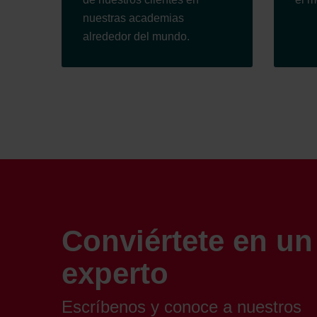
Zehnder Group İç Mekan İklimle
nuestras academias
Zehnder Group Nederland bv: 
alrededor del mundo.
Zehnder Group Sales Internati
Zehnder Group Schweiz AG: D
Zehnder Polska Sp. z o.o.: O
Zehnder Group UK Limited: Pr
Conviértete en un
experto
Escríbenos y conoce a nuestros