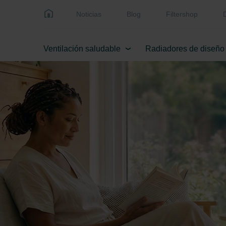
Noticias
Blog
Filtershop
Ventilación saludable
Radiadores de diseño
¿Reformas?
Zehnder ComfoVar Aero
Bienvenid
Bienvenid
¡No lo ha
La revolu
#Espacio
#Espacio
medias!
la
individual
Descúbrelo
Descúbrelo