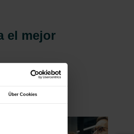
 el mejor
os apasiona mantener nuestra
darte la mejor solución.
Über Cookies