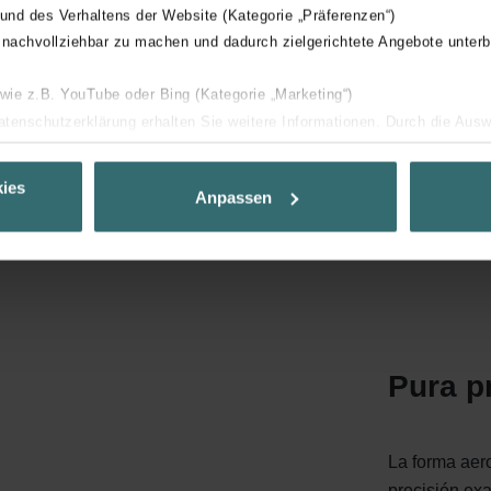
 und des Verhaltens der Website (Kategorie „Präferenzen“)
 nachvollziehbar zu machen und dadurch zielgerichtete Angebote unterb
 wie z.B. YouTube oder Bing (Kategorie „Marketing“)
, los módulos
Datenschutzerklärung erhalten Sie weitere Informationen. Durch die Aus
ndose a cada
ehnen sie ab. Bei der Auswahl von „Statistiken“ willigen Sie ein, dass w
Ihnen die bestmögliche Nutzererfahrung zu ermöglichen und Ihnen maß
ies
Anpassen
ur Verfügung zu stellen. Alle Einwilligungen können Sie selbstverständli
.
nder Group
cy
clarations de confidentialité
Pura p
 s.r.o.: Zásady ochrany osobních údajů
tion des données
lítica de privacidad
La forma aero
ivacy
precisión exa