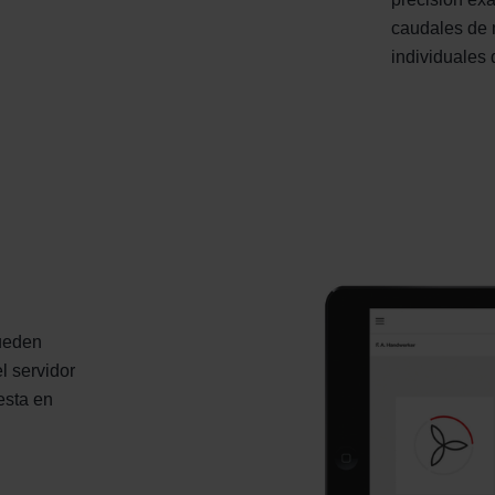
ndirme Sanayi ve Ticaret Limitet Şirketi: Web Sitesi Çerezleri
caudales de 
Privacyverklaringen
individuales
onal: Privacy Policy
atenschutz
świadczenie o ochronie danych Zehnder
ivacy Policy
pueden
l servidor
esta en