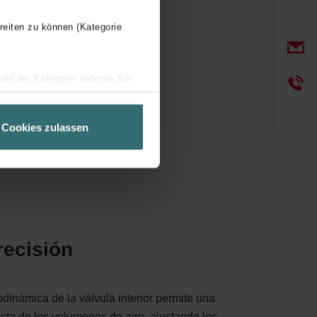
reiten zu können (Kategorie
wahl der Kategorie nehmen Sie
ir Ihren Besuchsverlauf auf
geschneiderte Informationen
Cookies zulassen
ch über einen Link in der
recisión
dinámica de la válvula interior permite una
cta de los volúmenes de aire, ajustando los