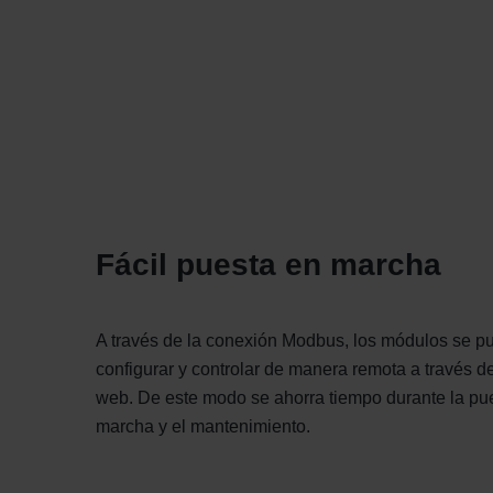
Zehnder Group İç Mekan İklimle
Zehnder Group Nederland bv: 
Zehnder Group Sales Internati
Zehnder Group Schweiz AG: D
Zehnder Polska Sp. z o.o.: O
Zehnder Group UK Limited: Pr
Fácil puesta en marcha
A través de la conexión Modbus, los módulos se 
configurar y controlar de manera remota a través de
web. De este modo se ahorra tiempo durante la pu
marcha y el mantenimiento.