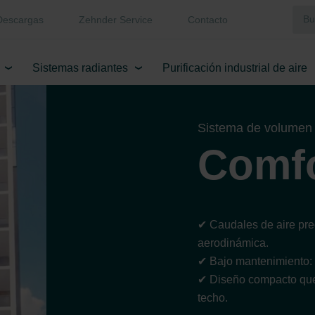
Descargas
Zehnder Service
Contacto
Sistemas radiantes
Purificación industrial de aire
Sistema de volumen d
Comfo
✔ Caudales de aire prec
aerodinámica.
✔ Bajo mantenimiento: l
✔ Diseño compacto que p
techo.