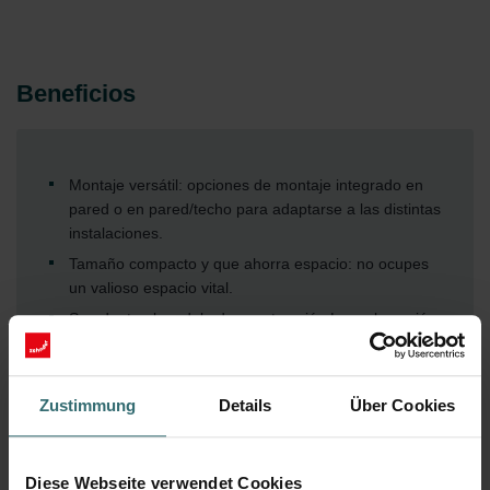
Beneficios
Montaje versátil: opciones de montaje integrado en
pared o en pared/techo para adaptarse a las distintas
instalaciones.
Tamaño compacto y que ahorra espacio: no ocupes
un valioso espacio vital.
Se adapta al modelo de construcción Lean: la opción
de preinstalación inteligente de la caja de empotrar
facilita la instalación de la unidad a posteriori.
Modelo Retrofit: la unidad es perfecta para proyectos
Zustimmung
Details
Über Cookies
de reforma o renovación.
Integración invisible: la unidad se integra
discretamente en la pared exterior y queda
Diese Webseite verwendet Cookies