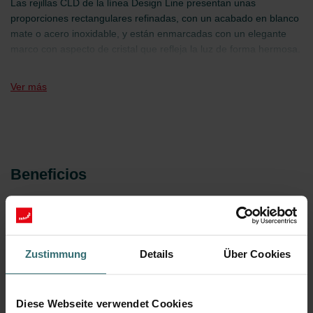
Las rejillas CLD de la línea Design Line presentan unas
proporciones rectangulares refinadas, con un acabado en blanco
mate o acero inoxidable, y están enmarcadas con un elegante
marco con aspecto de cristal que refleja la luz de forma hermosa.
Esta fusión de forma y función crea un ajuste perfecto en
cualquier pared o techo, añadiendo un lujo discreto a la
Ver más
habitación y manteniendo al mismo tiempo una conducción de
aire suave y eficiente. Cada modelo – ya sea Rubino, Topazio o
Zaffiro – aporta su propio carácter, convirtiendo un componente
técnico en un detalle arquitectónico que enriquece cualquier
interior.
Beneficios
Modelo para ser visto – transforma la ventilación de
un elemento técnico oculto en uno sofisticado que
Zustimmung
Details
Über Cookies
realza cualquier espacio.
Fabricado con precisión – líneas refinadas y
materiales de primera calidad muestran el
Diese Webseite verwendet Cookies