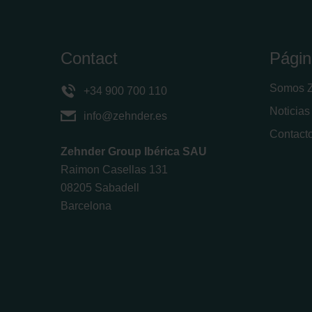
Zehnder Group UK Limited: Pr
Contact
Págin
Somos 
+34 900 700 110
Noticias
info@zehnder.es
Contact
Zehnder Group Ibérica SAU
Raimon Casellas 131
08205 Sabadell
Barcelona