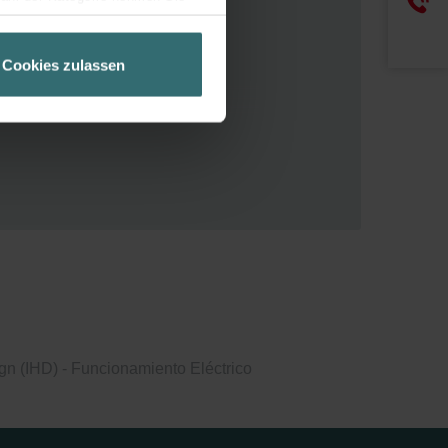
o
ir Ihren Besuchsverlauf auf
geschneiderte Informationen
Cookies zulassen
ch über einen Link in der
ncluido o controla todo
n (IHD) - Funcionamiento Eléctrico