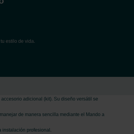
o
u estilo de vida.
ccesorio adicional (kit). Su diseño versátil se
e manejar de manera sencilla mediante el Mando a
 instalación profesional.