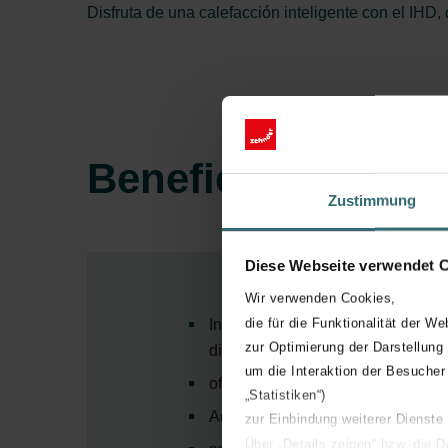
Disfruta de una calefacción inteligente con el IHD,
Beneficios
Zustimmung
Diese Webseite verwendet 
Wir verwenden Cookies,
die für die Funktionalität der We
Integración de diseño perfecta – 
zur Optimierung der Darstellung
discretamente en el diseño de tu 
um die Interaktion der Besucher
ofrece un aspecto elegante y arm
„Statistiken“)
Adaptable a cualquier espacio – 
zur Einbindung weiterer Dienste
Über „Details zeigen“ bzw. die 