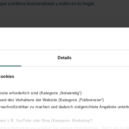
 que combina funcionalidad y estilo en tu hogar.
Details
Cookies
bsite erforderlich sind (Kategorie „Notwendig“)
Gracias a su construcción compacta y a la variedad de opciones 
 und des Verhaltens der Website (Kategorie „Präferenzen“)
radiador
 nachvollziehbar zu machen und dadurch zielgerichtete Angebote unterb
onioso que mantiene la estética de tu espacio
El IHD proporciona una solución de calefacción completa con 
 wie z.B. YouTube oder Bing (Kategorie „Marketing“)
Datenschutzerklärung erhalten Sie weitere Informationen. Durch die Aus