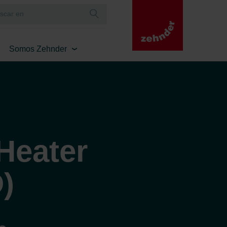
Somos Zehnder
Heater
)