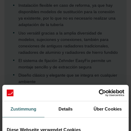
Instalación flexible en caso de reforma, ya que hay
disponibles modelos de sustitución para la conexión
ya existente, por lo que no es necesario realizar una
adaptación de la tubería
Uso versátil gracias a la amplia diversidad de
modelos, sujeciones y conexiones, también para
conexiones de antiguos radiadores tradicionales,
radiadores de aluminio y radiadores de hierro fundido
El sistema de fijación Zehnder EasyFix permite un
montaje sencillo y de extracción segura
Diseño clásico y elegante que se integra en cualquier
ambiente
El plumero de lana de Zehnder permite una limpieza
sencilla
Un porcentaje de radiación elevado ofrece confort
Zustimmung
Details
Über Cookies
Apto para el funcionamiento con bomba de calor o
sistema de baja temperatura
Posibilidades de uso versátiles gracias a las
Diese Webseite verwendet Cookies