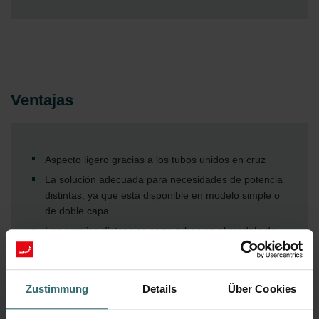
Ventajas
Aspecto ligero gracias a los tubos unidos en cruz
La solución adecuada para necesidades de potencia
distintas, ya que está disponible en modelo simple o
de doble capa
Las amplias distancias entre tubos en el modelo de
una capa permiten una suspensión cómoda de
toallas
La variante en acero inoxidable cepillado ofrece
Zustimmung
Details
Über Cookies
resistencia a la corrosión
Diseño estético gracias al discreto calefactor plano