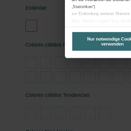
„Statistiken“)
Estándar
zur Einbindung weiterer Dienste
Über „Details zeigen“ bzw. die 
die jeweiligen Cookies an oder l
unserer Website verwenden, um 
Nur notwendige Cook
verwenden
basierend auf Ihren Interessen z
Colores cálidos Núcleo
Datenschutzerklärung widerrufen
Datenschutzerklärung der Zeh
Zehnder Group AG: Data Priva
Zehnder Group België nv/sa: Dé
Zehnder Group Czech Republic
Colores cálidos Tendencias
Zehnder Group France: Protec
Zehnder Group Ibérica SAU: Po
Zehnder Group Italia S.r.l.: Pr
Zehnder Group İç Mekan İklimle
Zehnder Group Nederland bv: 