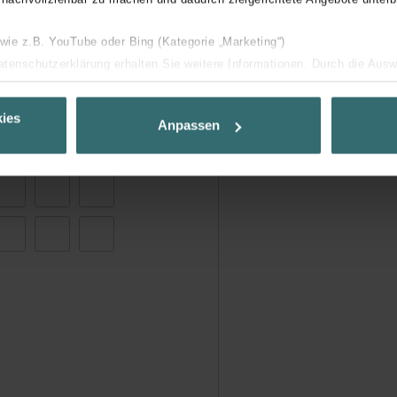
 wie z.B. YouTube oder Bing (Kategorie „Marketing“)
Datenschutzerklärung erhalten Sie weitere Informationen. Durch die Aus
ehnen sie ab. Bei der Auswahl von „Statistiken“ willigen Sie ein, dass w
Ihnen die bestmögliche Nutzererfahrung zu ermöglichen und Ihnen maß
ies
Anpassen
ur Verfügung zu stellen. Alle Einwilligungen können Sie selbstverständli
.
nder Group
cy
clarations de confidentialité
 s.r.o.: Zásady ochrany osobních údajů
tion des données
lítica de privacidad
ivacy
ndirme Sanayi ve Ticaret Limitet Şirketi: Web Sitesi Çerezleri
Privacyverklaringen