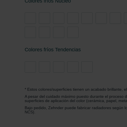
Colores fríos Núcleo
Zehnder Group Sales Internati
Zehnder Group Schweiz AG: D
Zehnder Polska Sp. z o.o.: O
Zehnder Group UK Limited: Pr
Colores fríos Tendencias
* Estos colores/superficies tienen un acabado brillante, 
A pesar del cuidado máximo puesto durante el proceso de 
superficies de aplicación del color (cerámica, papel, metal
Bajo pedido, Zehnder puede fabricar radiadores según los
NCS).