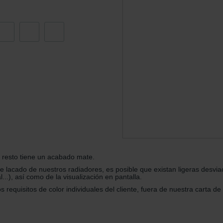
onal: Privacy Policy
atenschutz
świadczenie o ochronie danych Zehnder
ivacy Policy
el resto tiene un acabado mate.
lacado de nuestros radiadores, es posible que existan ligeras desviaci
...), así como de la visualización en pantalla.
 requisitos de color individuales del cliente, fuera de nuestra carta d