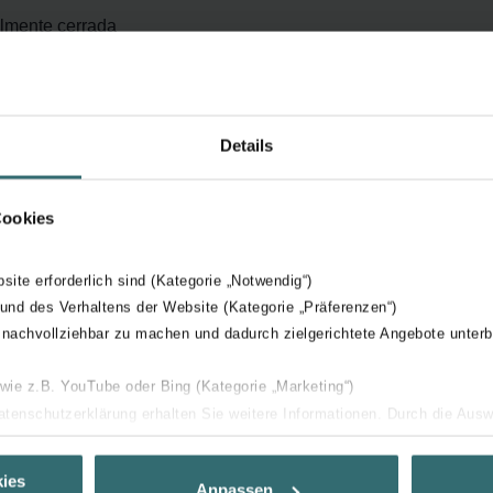
almente cerrada
star
a o dos barras-toallero cromadas, según la altura
cionales y con una variante de válvula integrada y totalmente
Details
des de la carta de colores de Zehnder o en versión cromada
nio anodizado
Cookies
on agua caliente o eléctrico con unidad de control programable
bsite erforderlich sind (Kategorie „Notwendig“)
 und des Verhaltens der Website (Kategorie „Präferenzen“)
 nachvollziehbar zu machen und dadurch zielgerichtete Angebote unterb
 wie z.B. YouTube oder Bing (Kategorie „Marketing“)
Datenschutzerklärung erhalten Sie weitere Informationen. Durch die Aus
ehnen sie ab. Bei der Auswahl von „Statistiken“ willigen Sie ein, dass w
Ihnen die bestmögliche Nutzererfahrung zu ermöglichen und Ihnen maß
ies
Anpassen