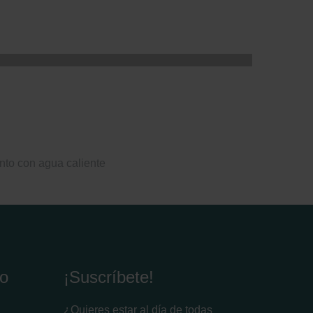
nto con agua caliente
io
¡Suscríbete!
¿Quieres estar al día de todas