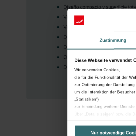
Diseño compacto y superficie tot
Versión vertical para la zona de e
Versión de baño Folio Belt con un
Disponible con conexiones conven
Zustimmung
Disponible en todas las tonalida
Opcionalmente también en alumi
Diese Webseite verwendet 
Disponible para funcionamiento c
Wir verwenden Cookies,
die für die Funktionalität der We
zur Optimierung der Darstellung
um die Interaktion der Besucher
„Statistiken“)
zur Einbindung weiterer Dienste
Über „Details zeigen“ bzw. die 
die jeweiligen Cookies an oder l
unserer Website verwenden, um 
Nur notwendige Cook