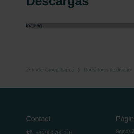
Descargas
loading...
Zehnder Group Ibérica
Radiadores de diseño
Contact
Págin
Somos 
+34 900 700 110