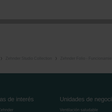
Zehnder Studio Collection
Zehnder Folio - Funcionamie
as de interés
Unidades de negoc
Zehnder
Ventilación saludable