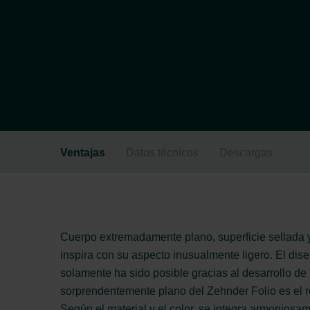
Ventajas
Datos técnicos
Descargas
Cuerpo extremadamente plano, superficie sellada y 
inspira con su aspecto inusualmente ligero. El dise
solamente ha sido posible gracias al desarrollo d
sorprendentemente plano del Zehnder Folio es el r
Según el material y el color, se integra armoniosame