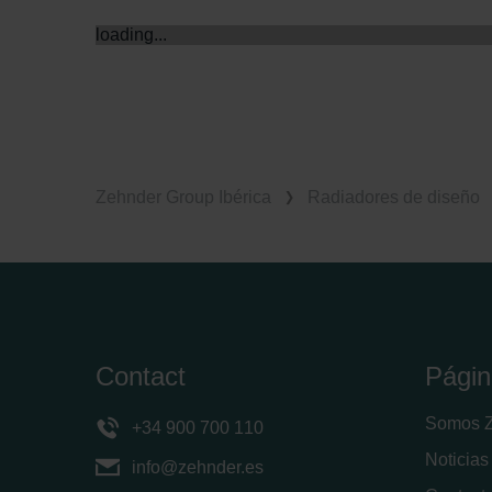
loading...
Zehnder Group Ibérica
Radiadores de diseño
Contact
Págin
Somos 
+34 900 700 110
Noticias
info@zehnder.es