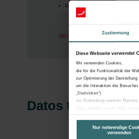
Más confort con hasta dos barras-
Disponible en blanco y negro
Disponible para funcionamiento e
Zustimmung
Ver más
Hay disponibles barras pintadas 
cualquier color (opcional)
Diese Webseite verwendet 
Wir verwenden Cookies,
die für die Funktionalität der We
zur Optimierung der Darstellung
um die Interaktion der Besucher
„Statistiken“)
zur Einbindung weiterer Dienste
Datos técnicos
Über „Details zeigen“ bzw. die 
die jeweiligen Cookies an oder l
unserer Website verwenden, um 
Nur notwendige Cook
verwenden
basierend auf Ihren Interessen z