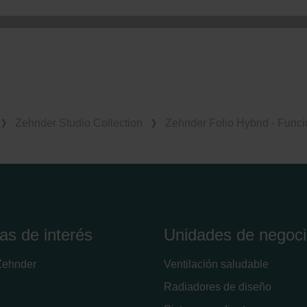
Zehnder Studio Collection
Zehnder Folio Hybrid - Func
as de interés
Unidades de negoc
Zehnder
Ventilación saludable
Radiadores de diseño