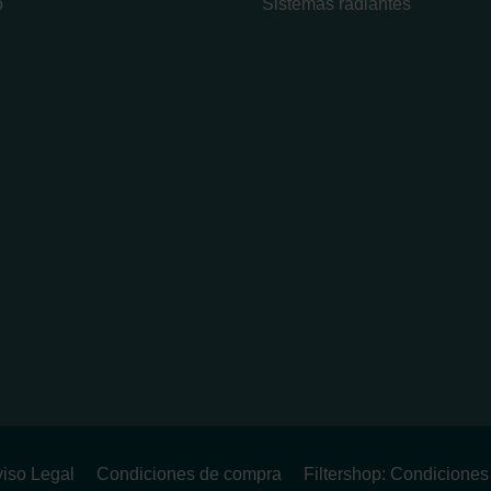
o
Sistemas radiantes
iso Legal
Condiciones de compra
Filtershop: Condicione