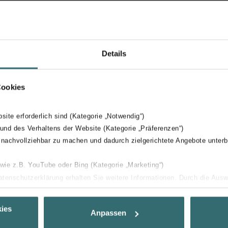
toallero
léctrico y con agua caliente en simultáneo
Details
del mismo color que el radiador para baño, o pueden pedirse p
Cookies
bsite erforderlich sind (Kategorie „Notwendig“)
 und des Verhaltens der Website (Kategorie „Präferenzen“)
 nachvollziehbar zu machen und dadurch zielgerichtete Angebote unterb
 wie z.B. YouTube oder Bing (Kategorie „Marketing“)
Datenschutzerklärung erhalten Sie weitere Informationen. Durch die Aus
ehnen sie ab. Bei der Auswahl von „Statistiken“ willigen Sie ein, dass w
Ihnen die bestmögliche Nutzererfahrung zu ermöglichen und Ihnen maß
ies
Anpassen
ur Verfügung zu stellen. Alle Einwilligungen können Sie selbstverständli