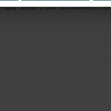
.
e agua caliente o para funcionamiento mix
nder Group
cy
clarations de confidentialité
 s.r.o.: Zásady ochrany osobních údajů
tion des données
lítica de privacidad
ivacy
ndirme Sanayi ve Ticaret Limitet Şirketi: Web Sitesi Çerezleri
Privacyverklaringen
onal: Privacy Policy
atenschutz
świadczenie o ochronie danych Zehnder
ivacy Policy