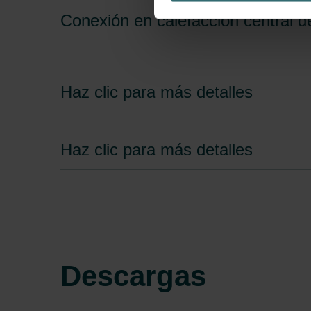
Datenschutzerklärung widerrufen
Conexión en calefacción central d
Datenschutzerklärung der Zeh
Zehnder Group AG: Data Priva
Zehnder Group België nv/sa: Dé
Haz clic para más detalles
Zehnder Group Czech Republic
Zehnder Group France: Protec
Zehnder Group Ibérica SAU: Po
Haz clic para más detalles
Zehnder Group Italia S.r.l.: Pr
Zehnder Group İç Mekan İklimle
Zehnder Group Nederland bv: 
Zehnder Group Sales Internati
Zehnder Group Schweiz AG: D
Zehnder Polska Sp. z o.o.: O
Zehnder Group UK Limited: Pr
Descargas