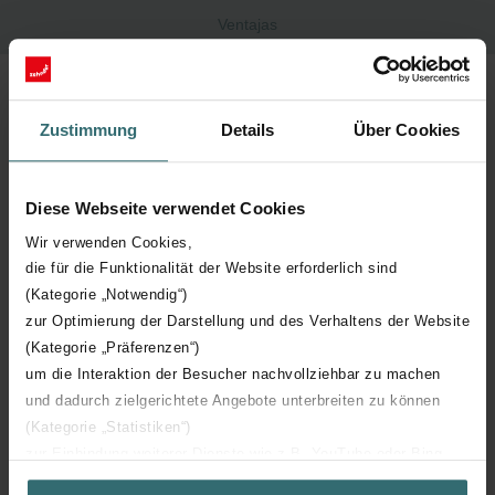
Ventajas
Simbiosis perfecta de espacio habitable y radiador. Zehnder Timia
impresiona con su diseño purista y discreto, que se subordina al
espacio habitable integrándose elegantemente en la estancia.
Zustimmung
Details
Über Cookies
Gracias a la forma plana del radiador, todos los elementos
técnicos desaparecen por completo detrás de la superficie
calefactora. Al mismo tiempo, la gran superficie lisa de radiación
Diese Webseite verwendet Cookies
del calor proporciona un agradable confort y garantiza la máxima
higiene
Wir verwenden Cookies,
die für die Funktionalität der Website erforderlich sind
(Kategorie „Notwendig“)
zur Optimierung der Darstellung und des Verhaltens der Website
(Kategorie „Präferenzen“)
um die Interaktion der Besucher nachvollziehbar zu machen
Zehnder Timia - Funcionamiento con
und dadurch zielgerichtete Angebote unterbreiten zu können
agua caliente
(Kategorie „Statistiken“)
zur Einbindung weiterer Dienste wie z.B. YouTube oder Bing
También ofrecemos las siguientes tecnologías
(Kategorie „Marketing“)