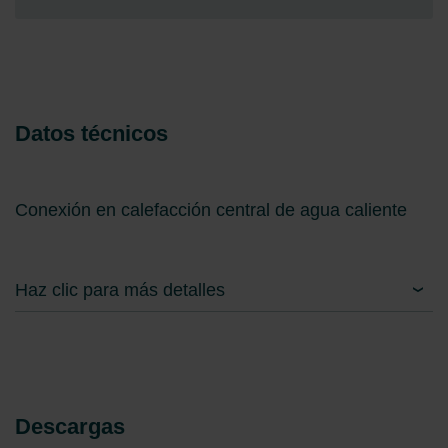
Limitet Şirketi: Web Sitesi Çerezleri
Zehnder Group Nederland bv: Privacyverklaringen
Zehnder Group Sales International: Privacy Policy
Zehnder Group Schweiz AG: Datenschutz
Zehnder Polska Sp. z o.o.: Oświadczenie o ochronie
danych Zehnder
Datos técnicos
Zehnder Group UK Limited: Privacy Policy
Conexión en calefacción central de agua caliente
Haz clic para más detalles
Descargas