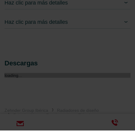
Haz clic para más detalles
Haz clic para más detalles
Descargas
loading...
Zehnder Group Ibérica
Radiadores de diseño
Zehnder Yucca - Funcionamiento Eléctrico