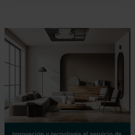
Datenschutzerklärung der Zehnder Group
Zehnder Group AG: Data Privacy
Zehnder Group België nv/sa: Déclarations de confidentialité
Zehnder Group Czech Republic s.r.o.: Zásady ochrany
osobních údajů
Zehnder Group France: Protection des données
Zehnder Group Ibérica SAU: Política de privacidad
Zehnder Group Italia S.r.l.: Privacy
Zehnder Group İç Mekan İklimlendirme Sanayi ve Ticaret
Limitet Şirketi: Web Sitesi Çerezleri
Zehnder Group Nederland bv: Privacyverklaringen
Zehnder Group Sales International: Privacy Policy
Zehnder Group Schweiz AG: Datenschutz
Zehnder Polska Sp. z o.o.: Oświadczenie o ochronie
danych Zehnder
Zehnder Group UK Limited: Privacy Policy
Innovación y tecnología al servicio de