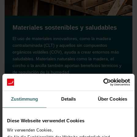
Materiales sostenibles y saludables
El uso de materiales innovadores, como la madera
contralaminada (CLT) y aquellos sin compuestos
orgánicos volátiles (COV), ayuda a crear entornos más
saludables. Materiales naturales como la madera, el
corcho o la arcilla también aportan beneficios térmicos y
de regulación de la humedad.
Zustimmung
Details
Über Cookies
Diese Webseite verwendet Cookies
Wir verwenden Cookies,