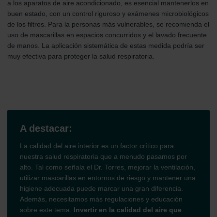
Zehnder Group België nv/sa: Déclarations de confidentialité
a los aparatos de aire acondicionado, es esencial mantenerlos en
Zehnder Group Czech Republic s.r.o.: Zásady ochrany
buen estado, con un control riguroso y exámenes microbiológicos
osobních údajů
de los filtros. Para la personas más vulnerables, se recomienda el
Zehnder Group France: Protection des données
uso de mascarillas en espacios concurridos y el lavado frecuente
Zehnder Group Ibérica SAU: Política de privacidad
de manos. La aplicación sistemática de estas medida podría ser
Zehnder Group Italia S.r.l.: Privacy
muy efectiva para proteger la salud respiratoria.
Zehnder Group İç Mekan İklimlendirme Sanayi ve Ticaret
Limitet Şirketi: Web Sitesi Çerezleri
Zehnder Group Nederland bv: Privacyverklaringen
Zehnder Group Sales International: Privacy Policy
Zehnder Group Schweiz AG: Datenschutz
Zehnder Polska Sp. z o.o.: Oświadczenie o ochronie
A destacar:
danych Zehnder
Zehnder Group UK Limited: Privacy Policy
La calidad del aire interior es un factor crítico para
nuestra salud respiratoria que a menudo pasamos por
alto. Tal como señala el Dr. Torres, mejorar la ventilación,
utilizar mascarillas en entornos de riesgo y mantener una
higiene adecuada puede marcar una gran diferencia.
Además, necesitamos más regulaciones y educación
sobre este tema.
Invertir en la calidad del aire que