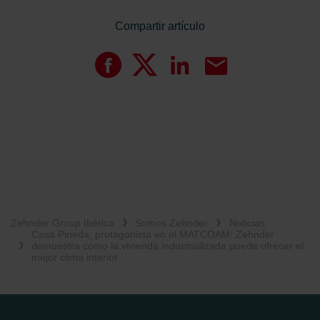
Compartir artículo
Zehnder Group Ibérica
Somos Zehnder
Noticias
Casa Pineda, protagonista en el MATCOAM: Zehnder
demuestra cómo la vivienda industrializada puede ofrecer el
mejor clima interior