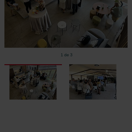
Zehnder Group België nv/sa: Déclarations de confidentialité
Zehnder Group Czech Republic s.r.o.: Zásady ochrany
osobních údajů
Zehnder Group France: Protection des données
Zehnder Group Ibérica SAU: Política de privacidad
Zehnder Group Italia S.r.l.: Privacy
Zehnder Group İç Mekan İklimlendirme Sanayi ve Ticaret
Limitet Şirketi: Web Sitesi Çerezleri
Zehnder Group Nederland bv: Privacyverklaringen
1 de 3
Zehnder Group Sales International: Privacy Policy
Zehnder Group Schweiz AG: Datenschutz
Zehnder Polska Sp. z o.o.: Oświadczenie o ochronie
danych Zehnder
Zehnder Group UK Limited: Privacy Policy