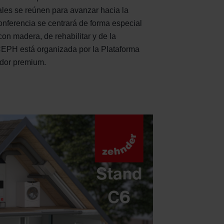
ndirme Sanayi ve Ticaret Limitet Şirketi: Web Sitesi Çerezleri
nales se reúnen para avanzar hacia la
Privacyverklaringen
conferencia se centrará de forma especial
onal: Privacy Policy
 con madera, de rehabilitar y de la
atenschutz
 CEPH está organizada por la Plataforma
świadczenie o ochronie danych Zehnder
ador premium.
ivacy Policy