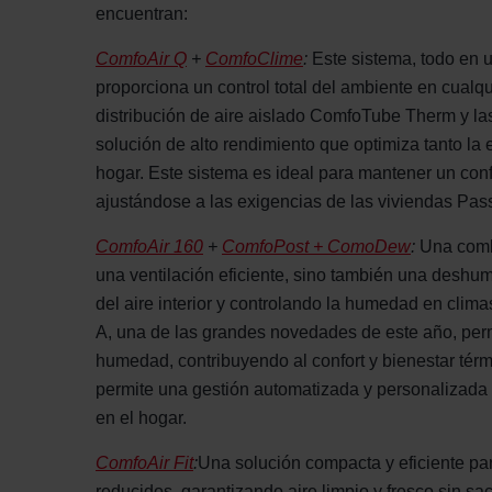
encuentran:
ComfoAir Q
+
ComfoClime
:
Este sistema, todo en u
proporciona un control total del ambiente en cualqu
distribución de aire aislado ComfoTube Therm y las
solución de alto rendimiento que optimiza tanto la 
hogar. Este sistema es ideal para mantener un confo
ajustándose a las exigencias de las viviendas Pas
ComfoAir 160
+
ComfoPost + ComoDew
:
Una comb
una ventilación eficiente, sino también una deshu
del aire interior y controlando la humedad en cl
A, una de las grandes novedades de este año, permi
humedad, contribuyendo al confort y bienestar térm
permite una gestión automatizada y personalizada 
en el hogar.
ComfoAir Fit
:
Una solución compacta y eficiente pa
reducidos, garantizando aire limpio y fresco sin sa