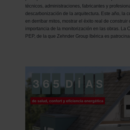
Zehnder Group İç Mekan İklimle
técnicos, administraciones, fabricantes y profesio
Zehnder Group Nederland bv: 
descarbonización de la arquitectura. Este año, la 
Zehnder Group Sales Internati
en derribar mitos, mostrar el éxito real de construir
Zehnder Group Schweiz AG: D
importancia de la monitorización en las obras. La
Zehnder Polska Sp. z o.o.: O
PEP, de la que Zehnder Group Ibérica es patrocin
Zehnder Group UK Limited: Pr