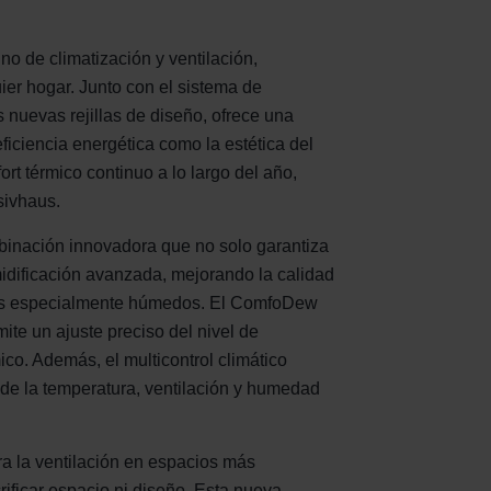
no de climatización y ventilación,
ier hogar. Junto con el sistema de
 nuevas rejillas de diseño, ofrece una
eficiencia energética como la estética del
rt térmico continuo a lo largo del año,
sivhaus.
inación innovadora que no solo garantiza
midificación avanzada, mejorando la calidad
imas especialmente húmedos. El ComfoDew
te un ajuste preciso del nivel de
ico. Además, el multicontrol climático
de la temperatura, ventilación y humedad
ra la ventilación en espacios más
crificar espacio ni diseño. Esta nueva