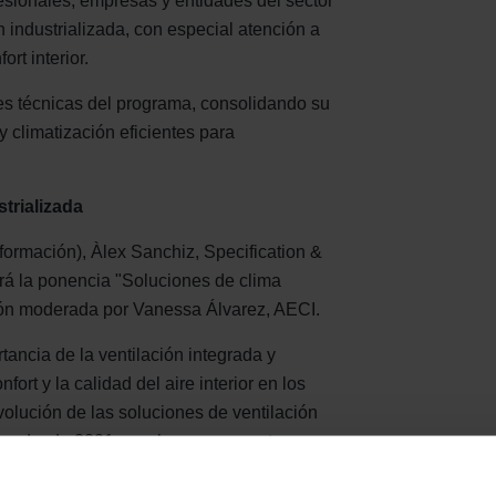
fesionales, empresas y entidades del sector
n industrializada, con especial atención a
ort interior.
es técnicas del programa, consolidando su
 climatización eficientes para
strializada
 formación), Àlex Sanchiz, Specification &
á la ponencia "Soluciones de clima
esión moderada por Vanessa Álvarez, AECI.
tancia de la ventilación integrada y
ort y la calidad del aire interior en los
volución de las soluciones de ventilación
der desde 2001, que hoy se presentan
rendimiento acústico y aerodinámico.