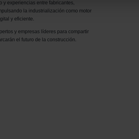
nder Group
 y experiencias entre fabricantes,
cy
impulsando la industrialización como motor
clarations de confidentialité
tal y eficiente.
 s.r.o.: Zásady ochrany osobních údajů
pertos y empresas líderes para compartir
tion des données
carán el futuro de la construcción.
lítica de privacidad
ivacy
ndirme Sanayi ve Ticaret Limitet Şirketi: Web Sitesi Çerezleri
Privacyverklaringen
onal: Privacy Policy
atenschutz
świadczenie o ochronie danych Zehnder
ivacy Policy