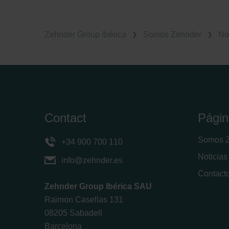
Zehnder Group Ibérica
Somos Zehnder
No
Contact
Págin
Somos 
+34 900 700 110
Noticias
info@zehnder.es
Contact
Zehnder Group Ibérica SAU
Raimon Casellas 131
08205 Sabadell
Barcelona