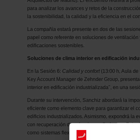
Arquitectos de Madrid). El encuentro reunirá a pro
para analizar los avances y retos de la construcció
la sostenibilidad, la calidad y la eficiencia en el conf
La compañía estará presente en dos de las sesion
papel como referente en soluciones de ventilación y
edificaciones sostenibles.
Soluciones de clima interior en edificación indu
En la Sesión 6:
Calidad y confort
(13:00 h, Aula de
Key Account Manager de Zehnder Group, presentar
interior en edificación industrializada", en una s
Durante su intervención, Sanchiz abordará la impor
eficiente como elemento clave para garantizar el conf
edificios industrializados. Asimismo, expondrá la e
con recuperación de calor desarrolladas por Zehn
como sistemas flexibles, estandarizados y de alto 