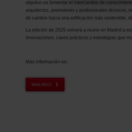
Datenschutzerklärung der Zeh
objetivo es fomentar el intercambio de conocimiento
Zehnder Group AG: Data Priva
arquitectos, promotores y profesionales técnicos, 
Zehnder Group België nv/sa: Dé
de cambio hacia una edificación más sostenible, digi
Zehnder Group Czech Republic
La edición de 2025 volverá a reunir en Madrid a ex
Zehnder Group France: Protec
innovaciones, casos prácticos y estrategias que mar
Zehnder Group Ibérica SAU: Po
Zehnder Group Italia S.r.l.: Pr
Zehnder Group İç Mekan İklimle
Más información en:
Zehnder Group Nederland bv: 
Zehnder Group Sales Internati
Zehnder Group Schweiz AG: D
Web AECI
Zehnder Polska Sp. z o.o.: O
Zehnder Group UK Limited: Pr