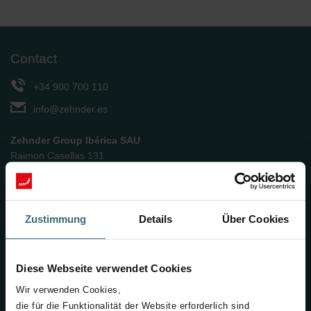
Contact
+34 900 700 110
info@zehnder.es
Zehnder Group Ibérica SAU
Raimon Casellas 131
08205 Sabadell
Barcelona
Zustimmung
Details
Über Cookies
Páginas de interés
Diese Webseite verwendet Cookies
Somos Zehnder
Wir verwenden Cookies,
Noticias
die für die Funktionalität der Website erforderlich sind