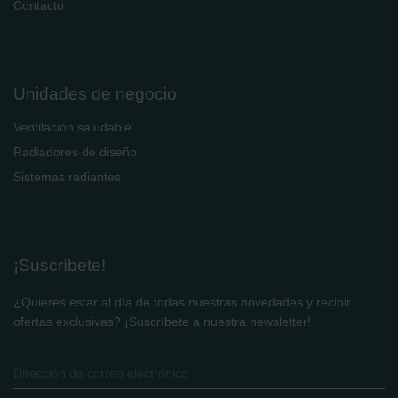
Contacto
Zehnder Group Sales International: Privacy Policy
Zehnder Group Schweiz AG: Datenschutz
Zehnder Polska Sp. z o.o.: Oświadczenie o ochronie
danych Zehnder
Zehnder Group UK Limited: Privacy Policy
Unidades de negocio
Ventilación saludable
Radiadores de diseño
Sistemas radiantes
¡Suscríbete!
¿Quieres estar al día de todas nuestras novedades y recibir
ofertas exclusivas? ¡Suscríbete a nuestra newsletter!