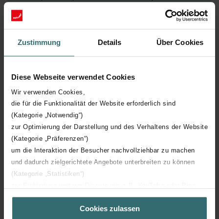
Máximo 425 m3/h
Zustimmung
Details
Über Cookies
Diese Webseite verwendet Cookies
Wir verwenden Cookies,
die für die Funktionalität der Website erforderlich sind
Descargas
(Kategorie „Notwendig“)
zur Optimierung der Darstellung und des Verhaltens der Website
loading...
(Kategorie „Präferenzen“)
um die Interaktion der Besucher nachvollziehbar zu machen
und dadurch zielgerichtete Angebote unterbreiten zu können
(Kategorie „Statistiken“)
zur Einbindung weiterer Dienste wie z.B. YouTube oder Bing
Zehnder Group Ibérica
Ventilación saludable
(Kategorie „Marketing“)
Unidades de ventilación para uso doméstico
Zehnder ComfoFan Silent
Cookies zulassen
Über „Details zeigen“ bzw. die Datenschutzerklärung erhalten