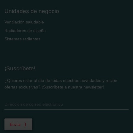
Zehnder Group Schweiz AG: Datenschutz
Zehnder Polska Sp. z o.o.: Oświadczenie o ochronie
Unidades de negocio
danych Zehnder
Zehnder Group UK Limited: Privacy Policy
Ventilación saludable
Radiadores de diseño
Sistemas radiantes
¡Suscríbete!
¿Quieres estar al día de todas nuestras novedades y recibir
ofertas exclusivas? ¡Suscríbete a nuestra newsletter!
Enviar