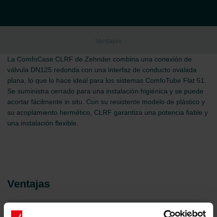
Ventajas
La ComfoCase CLRF de Zehnder combina una conexión de
válvula DN125 redonda con una interfaz de conducto ovalada
plana, lo que lo hace ideal para los sistemas ComfoTube Flat 51.
Se suministra cerrado para una instalación higiénica y se puede
acortar fácilmente in situ. Con su resistente modelo de plástico y
su acoplamiento hermético, CLRF garantiza una potencia fiable y
una instalación flexible.
Ventajas