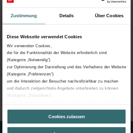
Diseñado para válvulas DN125 y rejillas de diseño.
Compatible con los sistemas de conductos
Zustimmung
Details
Über Cookies
ComfoTube Flat 51.
Un manguito de conexión cerrado admite fases de
construcción limpias.
Diese Webseite verwendet Cookies
Wir verwenden Cookies,
die für die Funktionalität der Website erforderlich sind
(Kategorie „Notwendig“)
zur Optimierung der Darstellung und des Verhaltens der Website
(Kategorie „Präferenzen“)
um die Interaktion der Besucher nachvollziehbar zu machen
und dadurch zielgerichtete Angebote unterbreiten zu können
(Kategorie „Statistiken“)
Zehnder Group Ibérica
Ventilación saludable
Distribución de aire Zehnder
Productos distribución
zur Einbindung weiterer Dienste wie z.B. YouTube oder Bing
Bocas
Zehnder ComfoCase CLRF
(Kategorie „Marketing“)
Cookies zulassen
Über „Details zeigen“ bzw. die Datenschutzerklärung erhalten
Sie weitere Informationen. Durch die Auswahl der Kategorie
nehmen Sie die jeweiligen Cookies an oder lehnen sie ab. Bei