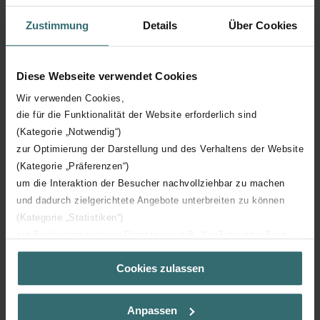
Disponible en todas las tonalidades de la carta de
colores de Zehnder o en versión cromada
Zustimmung
Details
Über Cookies
Disponible para funcionamiento eléctrico o con agua
caliente
Diese Webseite verwendet Cookies
Wir verwenden Cookies,
die für die Funktionalität der Website erforderlich sind
(Kategorie „Notwendig“)
zur Optimierung der Darstellung und des Verhaltens der Website
(Kategorie „Präferenzen“)
um die Interaktion der Besucher nachvollziehbar zu machen
und dadurch zielgerichtete Angebote unterbreiten zu können
Datos técnicos
(Kategorie „Statistiken“)
zur Einbindung weiterer Dienste wie z.B. YouTube oder Bing
(Kategorie „Marketing“)
Conexión en calefacción central de agua caliente
Cookies zulassen
Über „Details zeigen“ bzw. die Datenschutzerklärung erhalten
Sie weitere Informationen. Durch die Auswahl der Kategorie
nehmen Sie die jeweiligen Cookies an oder lehnen sie ab. Bei
Anpassen
der Auswahl von „Statistiken“ willigen Sie ein, dass wir Ihren
Haz clic para más detalles