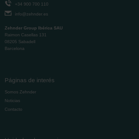
Zehnder Polska Sp. z o.o.: Oświadczenie o ochronie
+34 900 700 110
danych Zehnder
info@zehnder.es
Zehnder Group UK Limited: Privacy Policy
Zehnder Group Ibérica SAU
Raimon Casellas 131
08205 Sabadell
Barcelona
Páginas de interés
Somos Zehnder
Noticias
Contacto