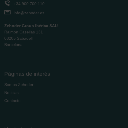
Zehnder Polska Sp. z o.o.: Oświadczenie o ochronie
+34 900 700 110
danych Zehnder
info@zehnder.es
Zehnder Group UK Limited: Privacy Policy
Zehnder Group Ibérica SAU
Raimon Casellas 131
08205 Sabadell
Barcelona
Páginas de interés
Somos Zehnder
Noticias
Contacto