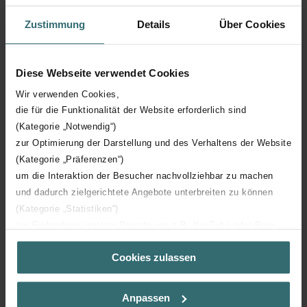
Disponible en todas las tonalidades de la carta de
colores de Zehnder o en versión cromada
Zustimmung
Details
Über Cookies
Disponible para funcionamiento eléctrico o con agua
caliente
Diese Webseite verwendet Cookies
Wir verwenden Cookies,
die für die Funktionalität der Website erforderlich sind
(Kategorie „Notwendig“)
zur Optimierung der Darstellung und des Verhaltens der Website
(Kategorie „Präferenzen“)
um die Interaktion der Besucher nachvollziehbar zu machen
und dadurch zielgerichtete Angebote unterbreiten zu können
Datos técnicos
(Kategorie „Statistiken“)
zur Einbindung weiterer Dienste wie z.B. YouTube oder Bing
(Kategorie „Marketing“)
Funcionamiento exclusivamente eléctrico
Cookies zulassen
Über „Details zeigen“ bzw. die Datenschutzerklärung erhalten
Sie weitere Informationen. Durch die Auswahl der Kategorie
nehmen Sie die jeweiligen Cookies an oder lehnen sie ab. Bei
Anpassen
der Auswahl von „Statistiken“ willigen Sie ein, dass wir Ihren
Haz clic para más detalles