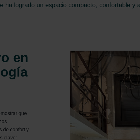
se ha logrado un espacio compacto, confortable y a
ro en
gogía
emostrar que
nos
 de confort y
as clave: