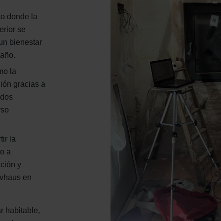
to donde la
erior se
un bienestar
 año.
mo la
ión gracias a
ados
rso
tir la
to a
ación y
ivhaus en
r habitable,