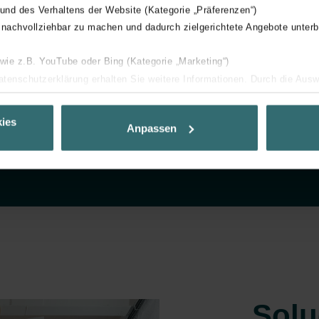
 und des Verhaltens der Website (Kategorie „Präferenzen“)
 nachvollziehbar zu machen und dadurch zielgerichtete Angebote unterb
EnerPHit Passivhaus
 wie z.B. YouTube oder Bing (Kategorie „Marketing“)
Datenschutzerklärung erhalten Sie weitere Informationen. Durch die Aus
ehnen sie ab. Bei der Auswahl von „Statistiken“ willigen Sie ein, dass w
Ihnen die bestmögliche Nutzererfahrung zu ermöglichen und Ihnen maß
ies
Anpassen
ur Verfügung zu stellen. Alle Einwilligungen können Sie selbstverständli
.
nder Group
cy
clarations de confidentialité
 s.r.o.: Zásady ochrany osobních údajů
tion des données
lítica de privacidad
ivacy
Solu