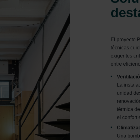
ndirme Sanayi ve Ticaret Limitet Şirketi: Web Sitesi Çerezleri
dest
Privacyverklaringen
onal: Privacy Policy
atenschutz
świadczenie o ochronie danych Zehnder
El proyecto P
ivacy Policy
técnicas cui
exigentes cri
entre eficienc
Ventilaci
La instala
unidad des
renovación
térmica de
el confort
Climatiza
Una bomba