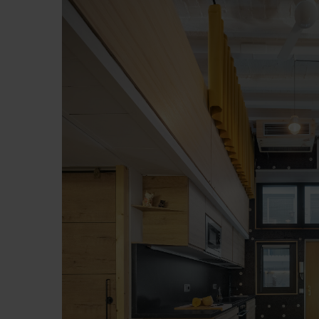
Zehnder Group İç Mekan İklimle
Zehnder Group Nederland bv: 
Zehnder Group Sales Internati
Zehnder Group Schweiz AG: D
Zehnder Polska Sp. z o.o.: O
Zehnder Group UK Limited: Pr