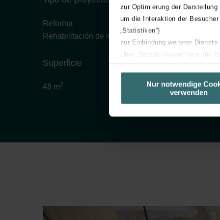
zur Optimierung der Darstellung
um die Interaktion der Besucher
Reforma
„Statistiken“)
Rehabilitación de local a vivienda
zur Einbindung weiterer Dienste
Über „Details zeigen“ bzw. die 
Superficie
die jeweiligen Cookies an oder l
unserer Website verwenden, um 
Nur notwendige Cook
2
48 m
verwenden
basierend auf Ihren Interessen z
Datenschutzerklärung widerrufen
Datenschutzerklärung der Zeh
Zehnder Group AG: Data Priva
Zehnder Group België nv/sa: Dé
Zehnder Group Czech Republic
Zehnder Group France: Protec
Zehnder Group Ibérica SAU: Po
Zehnder Group Italia S.r.l.: Pr