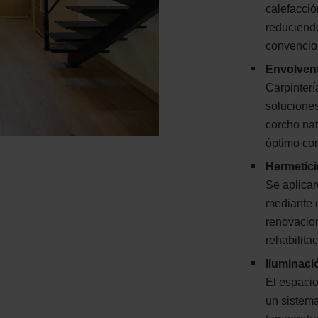
calefacció
reduciend
convencion
Envolvent
Carpinterí
solucione
corcho nat
óptimo con
Hermetici
Se aplicar
mediante e
renovacion
rehabilitac
Iluminaci
El espaci
un sistema