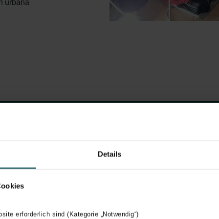
ón urbana
Details
Arquitectura
Andreu Villagrasa
Cookies
Consulting Save Energy No
bsite erforderlich sind (Kategorie „Notwendig“)
Certificación