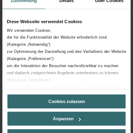
Zustimmung
Details
Über Cookies
Diese Webseite verwendet Cookies
Wir verwenden Cookies,
die für die Funktionalität der Website erforderlich sind
(Kategorie „Notwendig“)
zur Optimierung der Darstellung und des Verhaltens der Website
(Kategorie „Präferenzen“)
um die Interaktion der Besucher nachvollziehbar zu machen
und dadurch zielgerichtete Angebote unterbreiten zu können
(Kategorie „Statistiken“)
zur Einbindung weiterer Dienste wie z.B. YouTube oder Bing
(Kategorie „Marketing“)
Cookies zulassen
Über „Details zeigen“ bzw. die Datenschutzerklärung erhalten
Sie weitere Informationen. Durch die Auswahl der Kategorie
nehmen Sie die jeweiligen Cookies an oder lehnen sie ab. Bei
Anpassen
Ventilación Zehnder: aire limpio y
der Auswahl von „Statistiken“ willigen Sie ein, dass wir Ihren
Besuchsverlauf auf unserer Website verwenden, um Ihnen die
confort en cada estancia