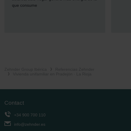
que consume
Zehnder Group Ibérica
Referencias Zehnder
Vivienda unifamiliar en Pradejón · La Rioja
Contact
+34 900 700 110
info@zehnder.es