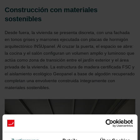
Construcción con materiales
sostenibles
Desde fuera, la vivienda se presenta discreta, con una fachada
en tonos grises y marrones ejecutada con placas de hormigón
arquitectónico INSUpanel. Al cruzar la puerta, el espacio se abre:
la cocina y el salón configuran un volumen amplio y luminoso que
actúa como zona de transición entre el jardín exterior y el área
privada de la vivienda. La estructura de madera certificada FSC y
el aislamiento ecológico Geopanel a base de algodón recuperado
completan una envolvente construida íntegramente con
materiales sostenibles.