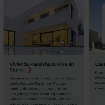
Vivienda Passivhaus Plus en
Cas
Sitges
Descub
eficie
Descubre esta vivienda unifamiliar en Sitges,
máximo
certificada como Passivhaus Plus, que
climat
combina diseño moderno con eficiencia
energética y sostenibilidad. Equipado con
ventilación Zehnder, aerotermia y placas
solares, este hogar genera más energía de la